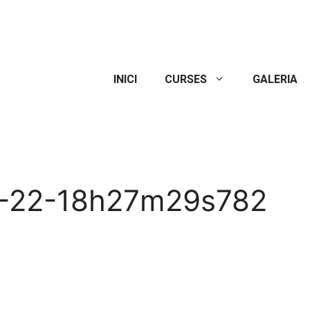
INICI
CURSES
GALERIA
0-22-18h27m29s782