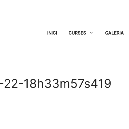
INICI
CURSES
GALERIA
0-22-18h33m57s419